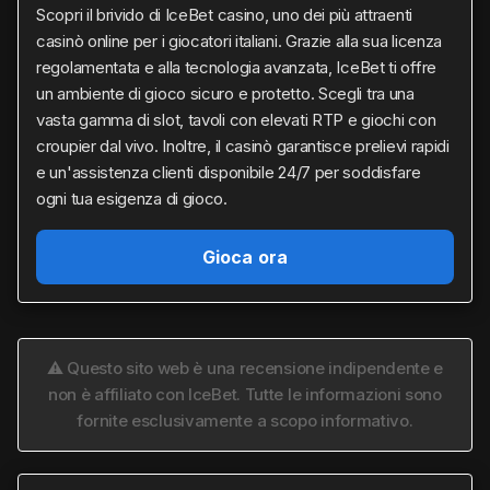
Scopri il brivido di IceBet casino, uno dei più attraenti
casinò online per i giocatori italiani. Grazie alla sua licenza
regolamentata e alla tecnologia avanzata, IceBet ti offre
un ambiente di gioco sicuro e protetto. Scegli tra una
vasta gamma di slot, tavoli con elevati RTP e giochi con
croupier dal vivo. Inoltre, il casinò garantisce prelievi rapidi
e un'assistenza clienti disponibile 24/7 per soddisfare
ogni tua esigenza di gioco.
Gioca ora
⚠ Questo sito web è una recensione indipendente e
non è affiliato con IceBet. Tutte le informazioni sono
fornite esclusivamente a scopo informativo.