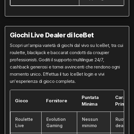
Giochi Live Dealer di IceBet
Scopri un'ampia varietà di giochi dal vivo su IceBet, tra cui
roulette, blackjack e baccarat condotti da croupier
professionisti. Goditi il supporto multilingue 24/7,
cashback generosi e tornei avvincenti che rendono ogni
momento unico. Effettua il tuo IceBet login e vivi
un'esperienza di gioco completa.
Puntata
Caratter
Gioco
Fornitore
Minima
Principa
Roulette
Evolution
Nessun
Ruota da
Live
Gaming
minimo
dealer