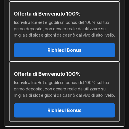
Offerta di Benvenuto 100%
Iscriviti a IceBet e goditi un bonus del 100% sul tuo
primo deposito, con denaro reale da utilizzare su
migliaia di slot e giochi da casinò dal vivo di alto livello.
Richiedi Bonus
Offerta di Benvenuto 100%
Iscriviti a IceBet e goditi un bonus del 100% sul tuo
primo deposito, con denaro reale da utilizzare su
migliaia di slot e giochi da casinò dal vivo di alto livello.
Richiedi Bonus