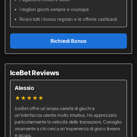
I migliori giochi sempre e ovunque
Ricevi tutti i bonus regolari e le offerte cashback
Richiedi Bonus
IceBet Reviews
Alessio
★
★
★
★
★
IceBet offre un'ampia varietà di giochi e
un'interfaccia utente molto intuitiva. Ho apprezzato
particolarmente la velocità delle transazioni. Consiglio
vivamente a chi cerca un'esperienza di gioco lineare
e sicura.