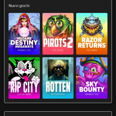
Nuovi giochi