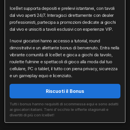
IceBet supporta depositi e prelievi istantanei, con tavoli
dal vivo aperti 24/7. Interagisci direttamente con dealer
professionisti, partecipa a promozioni dedicate ai giochi
dal vivo e unisciti a tavoli esclusivi con esperienze VIP.
I nuovi giocatori hanno accesso a tutorial, round
dimostrativi e un allettante bonus di benvenuto. Entra nella
vibrante comunità di IceBet e gioca a giochi da tavolo,
roulette fulmine e spettacoli di gioco alla moda dal tuo
cellulare, PC o tablet, il tutto con piena privacy, sicurezza
e un gameplay equo e licenziato.
Riscuoti il Bonus
Tutti i bonus hanno requisiti di scommessa equi e sono adatti
ai giocatori italiani. Tieni d'occhio le offerte stagionali e
divertiti di più con IceBet!