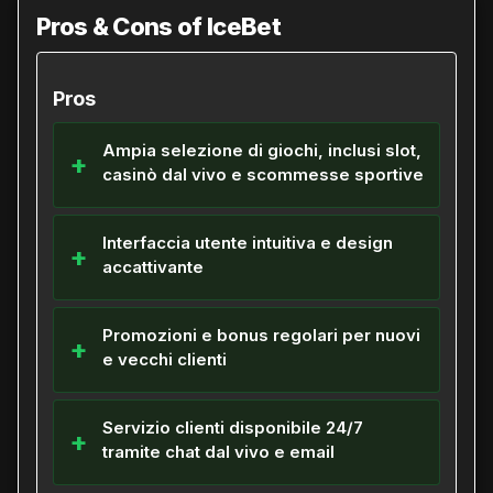
Pros & Cons of IceBet
Pros
Ampia selezione di giochi, inclusi slot,
casinò dal vivo e scommesse sportive
Interfaccia utente intuitiva e design
accattivante
Promozioni e bonus regolari per nuovi
e vecchi clienti
Servizio clienti disponibile 24/7
tramite chat dal vivo e email