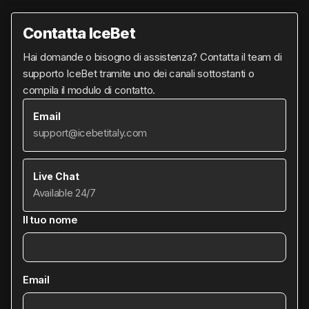
Contatta IceBet
Hai domande o bisogno di assistenza? Contatta il team di
supporto IceBet tramite uno dei canali sottostanti o
compila il modulo di contatto.
Email
support@icebetitaly.com
Live Chat
Available 24/7
Il tuo nome
Email