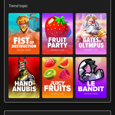
Trend topic